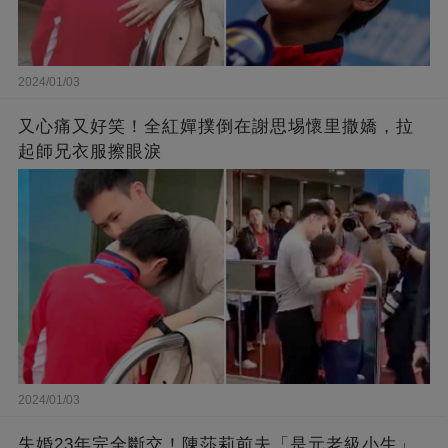
2024/01/03
又心痛又好笑！全紅嬋撲倒在謝思埸懷里撒嬌，拉
起師兄衣服擦眼淚
2024/01/03
失婚23年完全斷交！陳莎莉前夫「是元老級小生」