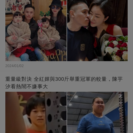
2024/01/02
重量級對決 全紅嬋與300斤舉重冠軍的較量，陳芋
汐看熱鬧不嫌事大