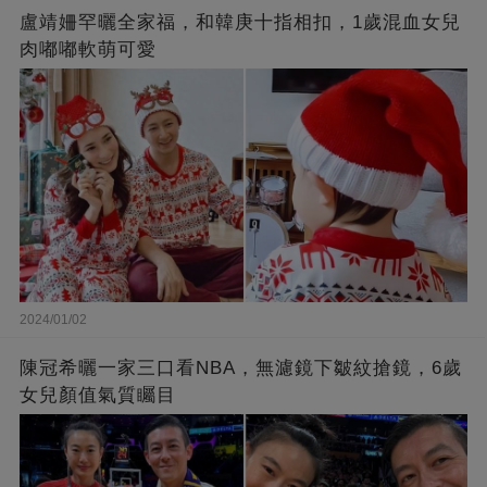
盧靖姍罕曬全家福，和韓庚十指相扣，1歲混血女兒
肉嘟嘟軟萌可愛
2024/01/02
陳冠希曬一家三口看NBA，無濾鏡下皺紋搶鏡，6歲
女兒顏值氣質矚目