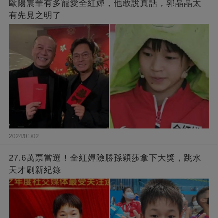
歐陽震華有多寵愛全紅嬋，他敢說真話，郭晶晶太
有先見之明了
2024/01/02
27.6萬票當選！全紅嬋險勝孫穎莎拿下大獎，跳水
天才刷新紀錄