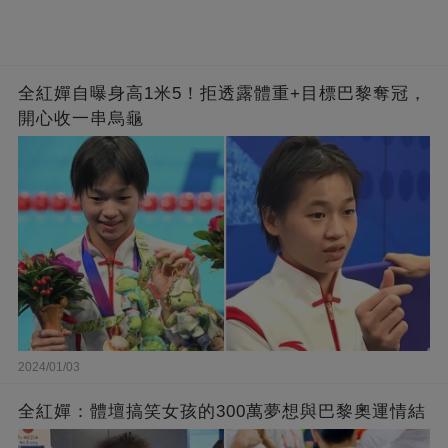
全紅嬋自曝身高1米5！拒透露體重+目標巴黎奪冠，
開心收一串烏龜
2024/01/03
全紅嬋：體壇搞笑女孩的300萬夢想與巴黎奧運情結