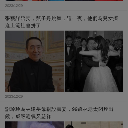
2023/12/29
張藝謀陪笑，甄子丹跳舞，這一夜，他們為兒女擠
進上流社會拼了
2023/12/29
謝玲玲為林建岳母親設壽宴，99歲林老太叼煙出
鏡，威嚴霸氣又慈祥