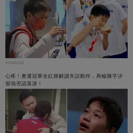
2024/01/03
心疼！奧運冠軍全紅嬋解讀失誤動作，再輸陳芋汐
倔強否認落淚！