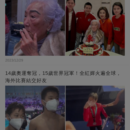
2023/12/29
14歲奧運奪冠，15歲世界冠軍！全紅嬋火遍全球，
海外比賽結交好友