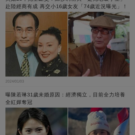
赴陸經商有成 再交小16歲女友「74歲近況曝光」！
2024/01/03
曝陳若琳31歲未婚原因：經濟獨立，目前全力培養
全紅嬋奪冠