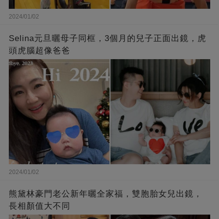
2024/01/02
Selina元旦曬母子同框，3個月的兒子正面出鏡，虎
頭虎腦超像爸爸
2024/01/02
熊黛林豪門老公新年曬全家福，雙胞胎女兒出鏡，
長相顏值大不同