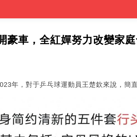
開豪車，全紅嬋努力改變家庭
023年，對于乒乓球運動員王楚欽來說，簡