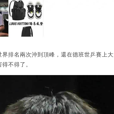
世界排名兩次沖到頂峰，還在德班世乒賽上大
害得不得了。