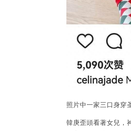
照片中一家三口身穿
韓庚歪頭看著女兒，