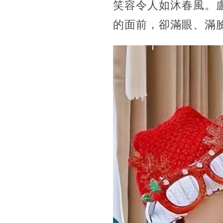
笑容令人如沐春風。
的面前，卻滿眼、滿