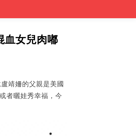
混血女兒肉嘟
竟盧靖姍的父親是美國
或者曬娃秀幸福，今