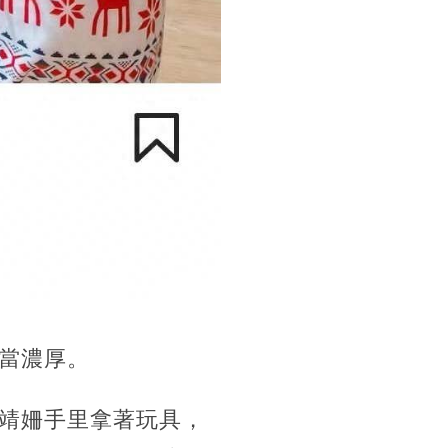
當濃厚。
靖姍手里拿著玩具，