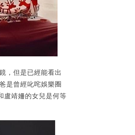
鏡，但是已經能看出
爸是曾經叱咤娛樂圈
和盧靖姍的女兒是何等