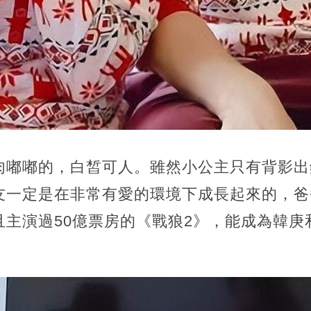
肉嘟嘟的，白皙可人。雖然小公主只有背影出
友一定是在非常有愛的環境下成長起來的，爸
且主演過50億票房的《戰狼2》，能成為韓庚