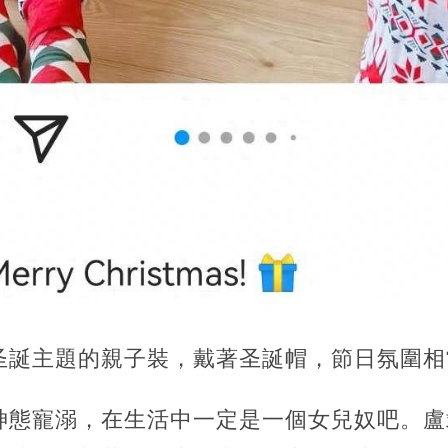
圣誕主題的親子裝，
戴著圣誕帽，節日氛圍相
神態寵溺，在生活中一定是一個女兒奴吧。盧