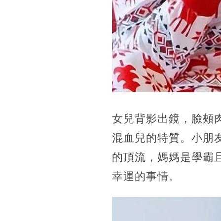
女兒背影出鏡，臉頰
混血兒的特質。小朋
的頂流，媽媽是學霸
幸運的事情。