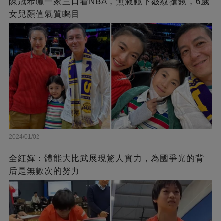
陳冠希曬一家三口看NBA，無濾鏡下皺紋搶鏡，6歲
女兒顏值氣質矚目
2024/01/02
全紅嬋：體能大比武展現驚人實力，為國爭光的背
后是無數次的努力