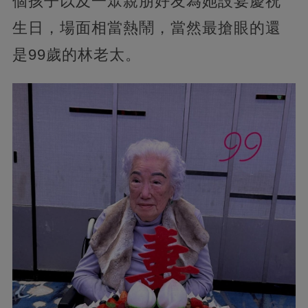
個孩子以及一眾親朋好友為她設宴慶祝
生日，場面相當熱鬧，當然最搶眼的還
是99歲的林老太。