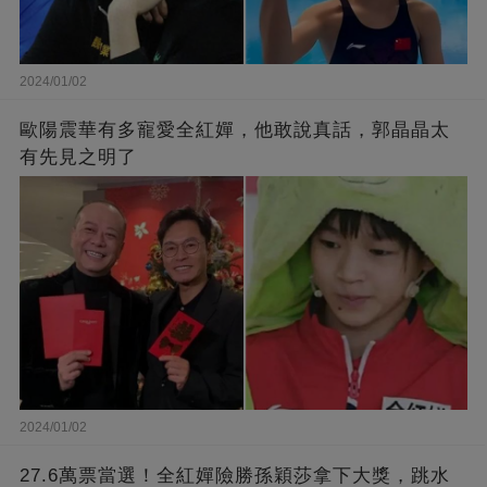
2024/01/02
歐陽震華有多寵愛全紅嬋，他敢說真話，郭晶晶太
有先見之明了
2024/01/02
27.6萬票當選！全紅嬋險勝孫穎莎拿下大獎，跳水