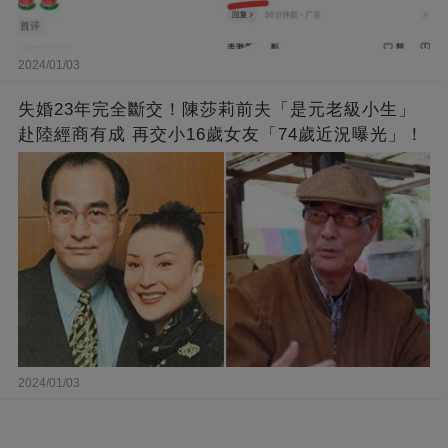
2024/01/03
失婚23年完全斷交！陳莎莉前夫「是元老級小生」
赴陸經商有成 再交小16歲女友「74歲近況曝光」！
2024/01/03