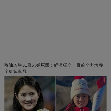
曝陳若琳31歲未婚原因：經濟獨立，目前全力培養
全紅嬋奪冠