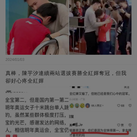
2024/01/03
真棒，陳芋汐連續兩站選拔賽勝全紅嬋奪冠，但我
卻好心疼全紅嬋