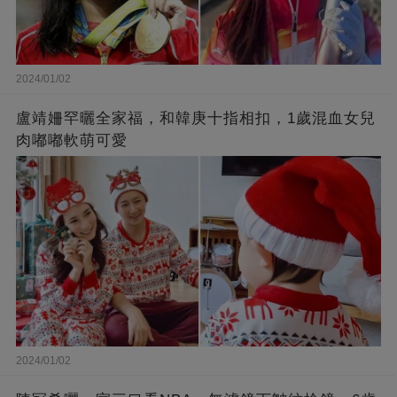
2024/01/02
盧靖姍罕曬全家福，和韓庚十指相扣，1歲混血女兒
肉嘟嘟軟萌可愛
2024/01/02