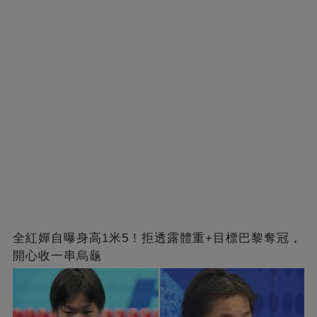
全紅嬋自曝身高1米5！拒透露體重+目標巴黎奪冠，
開心收一串烏龜