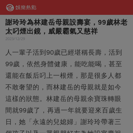
謝玲玲為林建岳母親設壽宴，99歲林老
太叼煙出鏡，威嚴霸氣又慈祥
2023/12/29
人一輩子活到90歲已經堪稱長壽，活到
99歲，依然身體健康，能吃能喝，甚至
還能在飯后叼上一根煙，那是很多人都
不敢奢望的，而林建岳的母親就是如今
這樣的狀態。
林建岳的母親余寶珠轉眼
間就99歲了，再過一年就要迎來百歲生
日，她「永遠的兒媳婦」謝玲玲帶著三