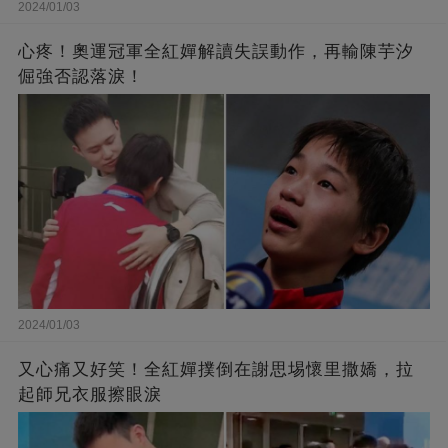
2024/01/03
心疼！奧運冠軍全紅嬋解讀失誤動作，再輸陳芋汐
倔強否認落淚！
2024/01/03
又心痛又好笑！全紅嬋撲倒在謝思埸懷里撒嬌，拉
起師兄衣服擦眼淚