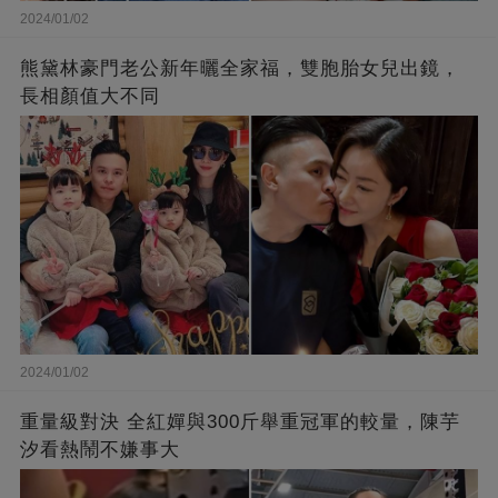
2024/01/02
熊黛林豪門老公新年曬全家福，雙胞胎女兒出鏡，
長相顏值大不同
2024/01/02
重量級對決 全紅嬋與300斤舉重冠軍的較量，陳芋
汐看熱鬧不嫌事大