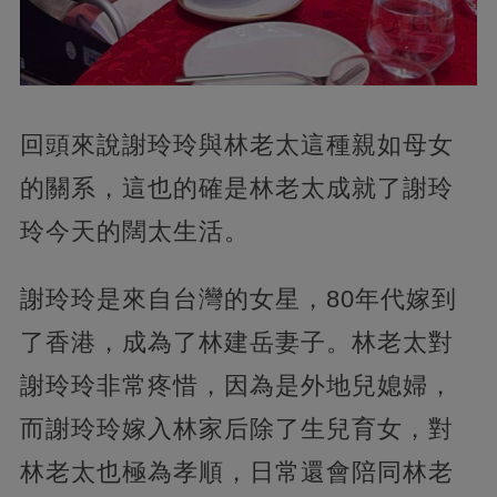
回頭來說謝玲玲與林老太這種親如母女
的關系，這也的確是林老太成就了謝玲
玲今天的闊太生活。
謝玲玲是來自台灣的女星，80年代嫁到
了香港，成為了林建岳妻子。林老太對
謝玲玲非常疼惜，因為是外地兒媳婦，
而謝玲玲嫁入林家后除了生兒育女，對
林老太也極為孝順，日常還會陪同林老