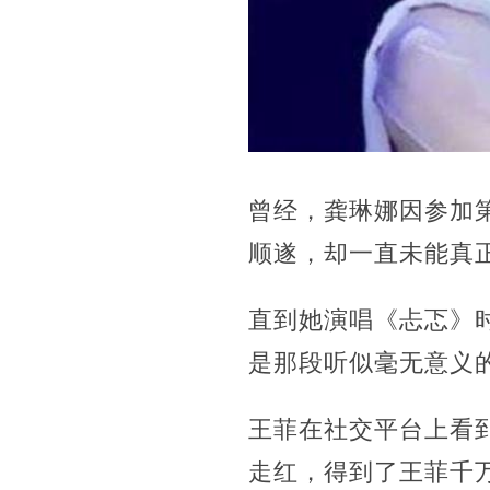
曾经，
龚琳娜因参加
顺遂，却一直未能真
直到她演唱《忐忑》
是那段听似毫无意义的
王菲在社交平台上看
走红，得到了王菲千