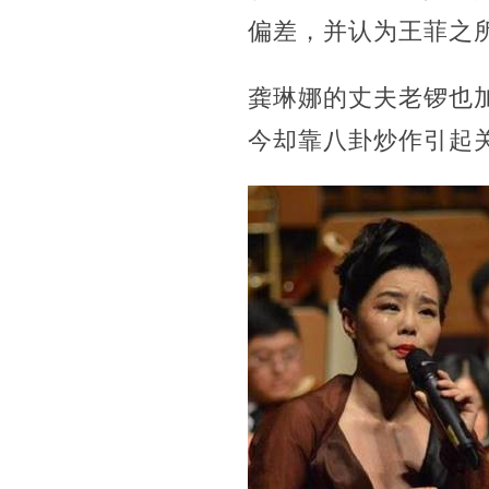
偏差，并认为王菲之
龚琳娜的丈夫老锣也
今却靠八卦炒作引起