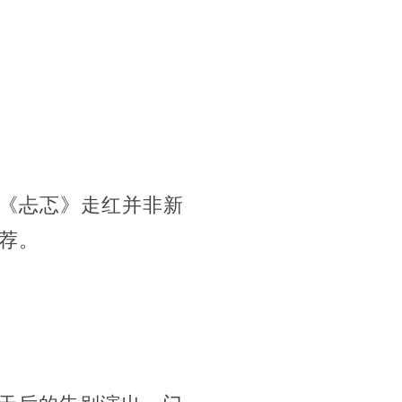
《忐忑》走红并非新
荐。