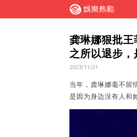
龚琳娜狠批王
之所以退步，
2023/11/21
当年，龚琳娜毫不留
是因为身边没有人和