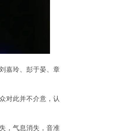
刘嘉玲、彭于晏、章
众对此并不介意，认
失，气息消失，音准