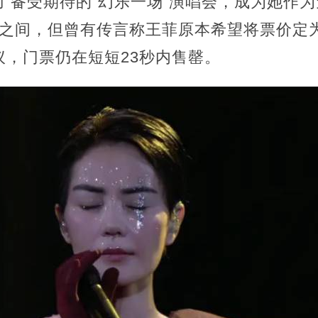
办了备受期待的“幻乐一场”演唱会，成为她作
800之间，但曾有传言称王菲原本希望将票价定
议，门票仍在短短23秒内售罄。