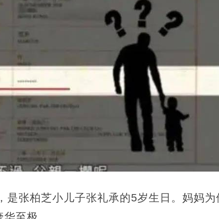
日，是张柏芝小儿子张礼承的5岁生日。妈妈
奢华至极。