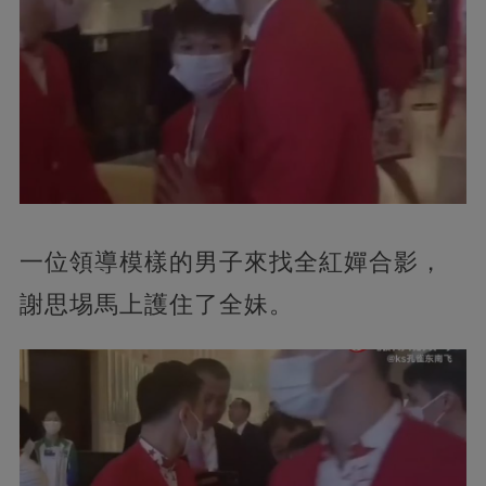
一位領導模樣的男子來找全紅嬋合影，
謝思埸馬上護住了全妹。