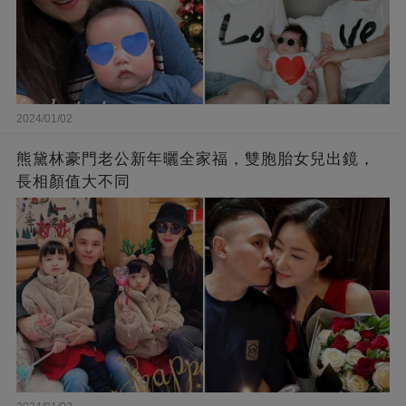
2024/01/02
熊黛林豪門老公新年曬全家福，雙胞胎女兒出鏡，
長相顏值大不同