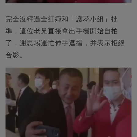
完全沒經過全紅嬋和「護花小組」批
準，這位老兄直接拿出手機開始自拍
了，謝思埸連忙伸手遮擋，并表示拒絕
合影。