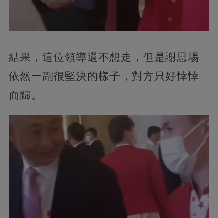
結果，這位領導還不想走，但是謝思埸
依然一副很堅決的樣子，對方只好悻悻
而歸。