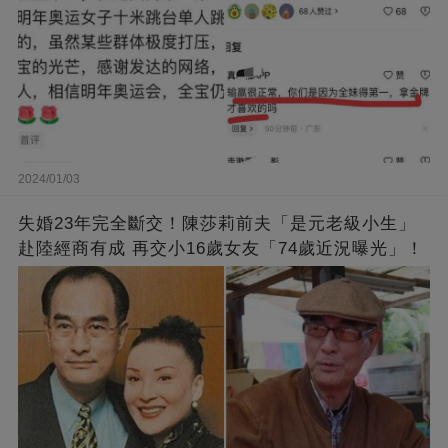
2024/01/03
失婚23年完全斷交！陳莎莉前夫「是元老級小生」
赴陸經商有成 再交小16歲女友「74歲近況曝光」！