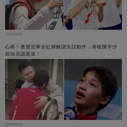
2024/01/03
心疼！奧運冠軍全紅嬋解讀失誤動作，再輸陳芋汐
倔強否認落淚！
2024/01/03