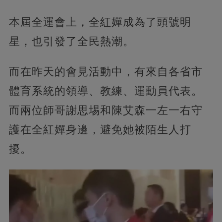
本屆全運會上，
全紅嬋成為了頭號明
星，也引發了全民熱潮。
而在昨天的會見活動中，有來自各省市
體育系統的領導、教練、運動員代表。
而兩位師哥謝思埸和陳艾森一左一右守
護在全紅嬋身邊，避免她被陌生人打
擾。