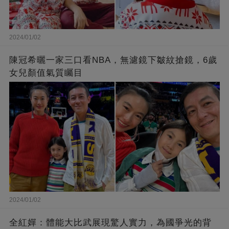
2024/01/02
陳冠希曬一家三口看NBA，無濾鏡下皺紋搶鏡，6歲
女兒顏值氣質矚目
2024/01/02
全紅嬋：體能大比武展現驚人實力，為國爭光的背