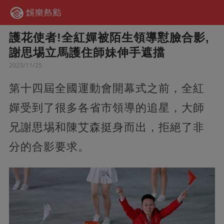
護花使者!全紅嬋被陌生領導懟臉合影,
謝思埸立馬護住師妹伸手遮擋
2023/11/25
第十四屆全國運動會開幕式之前，全紅
嬋受到了很多各省市領導的追星，大師
兄謝思埸和陳艾森挺身而出，拒絕了非
分的合影要求。