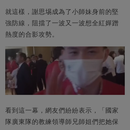
就這樣，謝思埸成為了小師妹身前的堅
強防線，阻擋了一波又一波想全紅嬋蹭
熱度的合影攻勢。
看到這一幕，網友們紛紛表示，「國家
隊廣東隊的教練領導師兄師姐們把她保