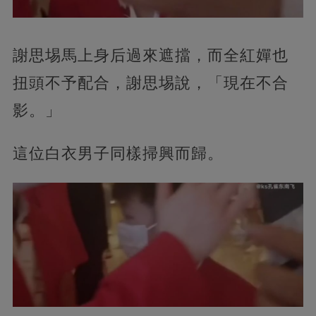
謝思埸馬上身后過來遮擋，而全紅嬋也
扭頭不予配合，謝思埸說，「現在不合
影。」
這位白衣男子同樣掃興而歸。