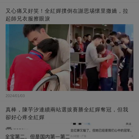
又心痛又好笑！全紅嬋撲倒在謝思埸懷里撒嬌，拉
起師兄衣服擦眼淚
2024/01/03
真棒，陳芋汐連續兩站選拔賽勝全紅嬋奪冠，但我
卻好心疼全紅嬋