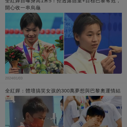
全紅嬋自曝身高1米5！拒透露體重+目標巴黎奪冠，
開心收一串烏龜
2024/01/03
全紅嬋：體壇搞笑女孩的300萬夢想與巴黎奧運情結