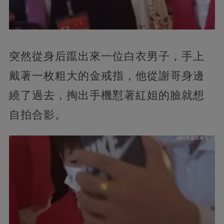
突然從身后躥出來一位白衣男子，手上
戴著一枚粗大的金戒指，他從謝哥身邊
繞了過去，掏出手機懟著紅姐的臉就想
自拍合影。