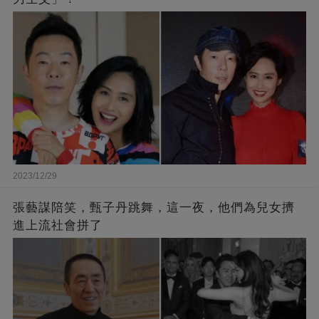
2023/12/29
張藝謀陪笑，甄子丹跳舞，這一夜，他們為兒女擠
進上流社會拼了