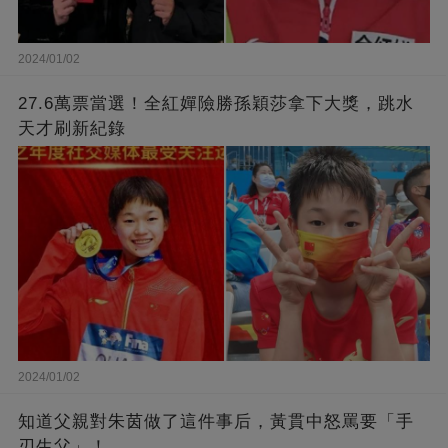
2024/01/02
27.6萬票當選！全紅嬋險勝孫穎莎拿下大獎，跳水
天才刷新紀錄
2024/01/02
知道父親對朱茵做了這件事后，黃貫中怒罵要「手
刃生父」！