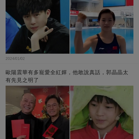
2024/01/02
歐陽震華有多寵愛全紅嬋，他敢說真話，郭晶晶太
有先見之明了