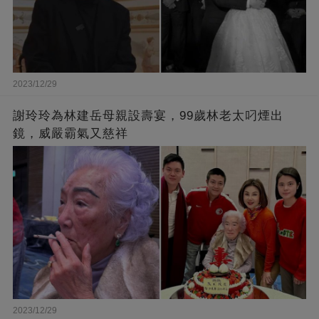
2023/12/29
謝玲玲為林建岳母親設壽宴，99歲林老太叼煙出
鏡，威嚴霸氣又慈祥
2023/12/29