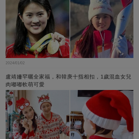
2024/01/02
盧靖姍罕曬全家福，和韓庚十指相扣，1歲混血女兒
肉嘟嘟軟萌可愛