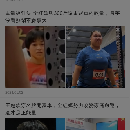
2024/01/02
重量級對決 全紅嬋與300斤舉重冠軍的較量，陳芋
汐看熱鬧不嫌事大
2024/01/02
王楚欽穿名牌開豪車，全紅嬋努力改變家庭命運，
這才是正能量