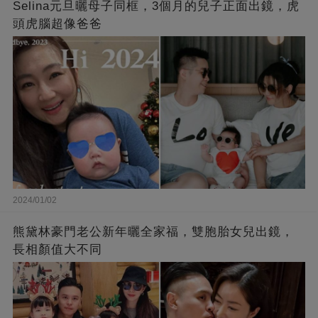
Selina元旦曬母子同框，3個月的兒子正面出鏡，虎
頭虎腦超像爸爸
2024/01/02
熊黛林豪門老公新年曬全家福，雙胞胎女兒出鏡，
長相顏值大不同