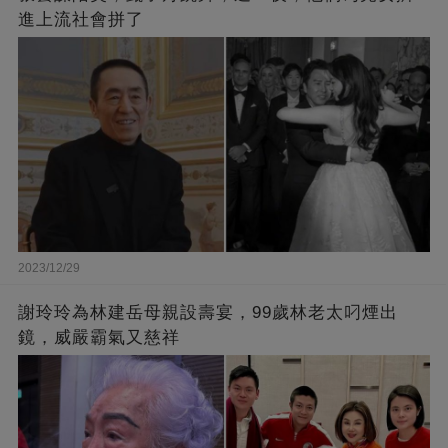
進上流社會拼了
2023/12/29
謝玲玲為林建岳母親設壽宴，99歲林老太叼煙出
鏡，威嚴霸氣又慈祥