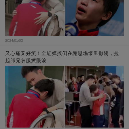
2024/01/03
又心痛又好笑！全紅嬋撲倒在謝思埸懷里撒嬌，拉
起師兄衣服擦眼淚