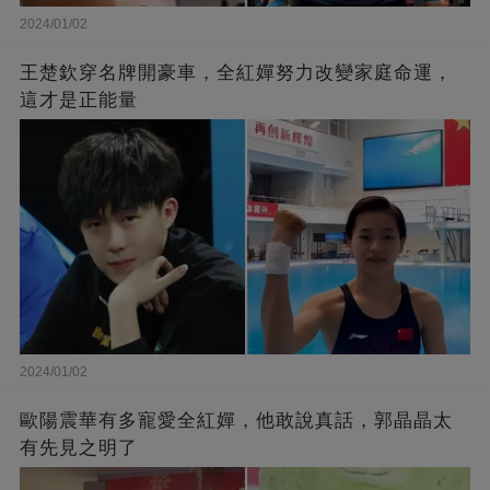
2024/01/02
王楚欽穿名牌開豪車，全紅嬋努力改變家庭命運，
這才是正能量
2024/01/02
歐陽震華有多寵愛全紅嬋，他敢說真話，郭晶晶太
有先見之明了