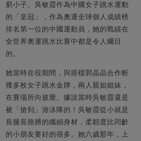
窮小子。吳敏霞作為中國女子跳水運動
的「皇冠」，作為奧運全球個人成績榜
排名第一位的中國運動員，她的戰績在
全世界奧運跳水比賽中都是令人矚目
的。
她當時在役期間，與搭檔郭晶晶合作斬
獲多枚女子跳水金牌，兩人親如姐妹，
在賽場所向披靡。據說當時吳敏霞還是
被「搶到」游泳隊的！吳敏霞從小就是
長腿長胳膊的纖細身材，柔韌度比同齡
的小朋友要好的很多。她六歲那年，上