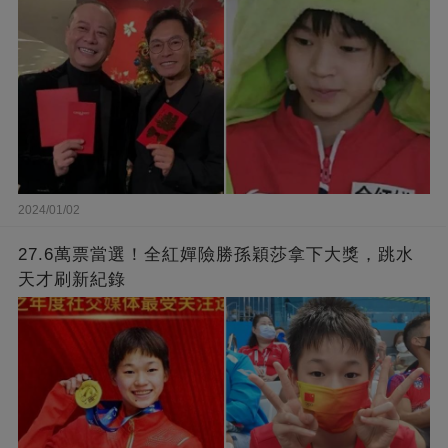
2024/01/02
27.6萬票當選！全紅嬋險勝孫穎莎拿下大獎，跳水
天才刷新紀錄