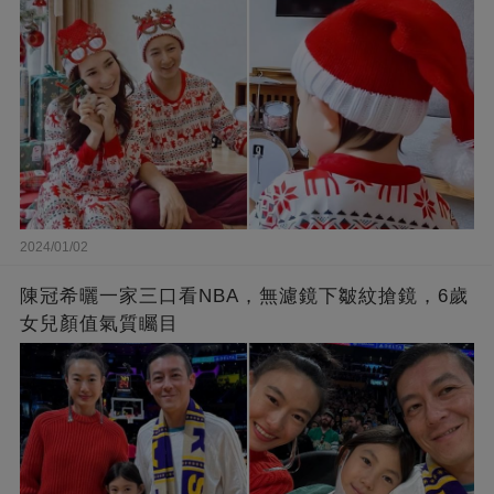
2024/01/02
陳冠希曬一家三口看NBA，無濾鏡下皺紋搶鏡，6歲
女兒顏值氣質矚目