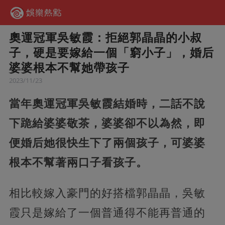
奧運冠軍吳敏霞：拒絕郭晶晶的小叔
子，硬是要嫁給一個「窮小子」，婚后
婆婆根本不幫她帶孩子
2023/11/23
當年奧運冠軍吳敏霞結婚時，二話不說
下跪給婆婆敬茶，婆婆卻不以為然，即
便婚后她很快生下了兩個孩子，可婆婆
根本不幫著兩口子看孩子。
相比較嫁入豪門的好搭檔郭晶晶，
吳敏
霞只是嫁給了一個普通得不能再普通的