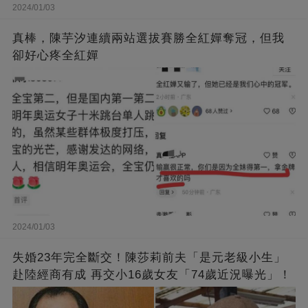
2024/01/03
真棒，陳芋汐連續兩站選拔賽勝全紅嬋奪冠，但我
卻好心疼全紅嬋
2024/01/03
失婚23年完全斷交！陳莎莉前夫「是元老級小生」
赴陸經商有成 再交小16歲女友「74歲近況曝光」！