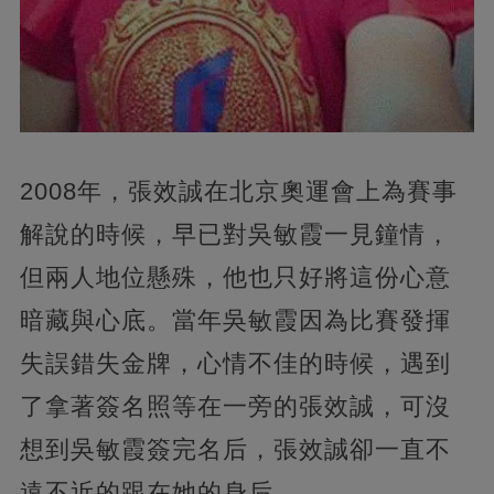
2008年，張效誠在北京奧運會上為賽事
解說的時候，早已對吳敏霞一見鐘情，
但兩人地位懸殊，他也只好將這份心意
暗藏與心底。當年吳敏霞因為比賽發揮
失誤錯失金牌，心情不佳的時候，遇到
了拿著簽名照等在一旁的張效誠，可沒
想到吳敏霞簽完名后，張效誠卻一直不
遠不近的跟在她的身后。