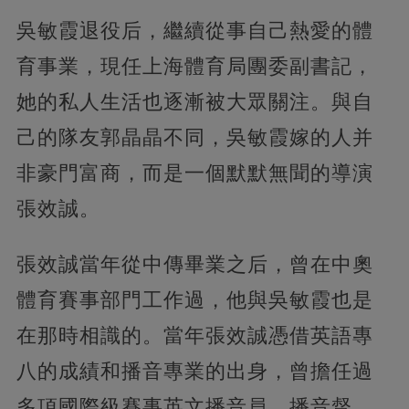
吳敏霞退役后，繼續從事自己熱愛的體
育事業，現任上海體育局團委副書記，
她的私人生活也逐漸被大眾關注。與自
己的隊友郭晶晶不同，吳敏霞嫁的人并
非豪門富商，而是一個默默無聞的導演
張效誠。
張效誠當年從中傳畢業之后，曾在中奧
體育賽事部門工作過，他與吳敏霞也是
在那時相識的。當年張效誠憑借英語專
八的成績和播音專業的出身，曾擔任過
多項國際級賽事英文播音員、播音督