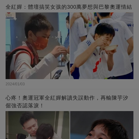
全紅嬋：體壇搞笑女孩的300萬夢想與巴黎奧運情結
2024/01/03
心疼！奧運冠軍全紅嬋解讀失誤動作，再輸陳芋汐
倔強否認落淚！