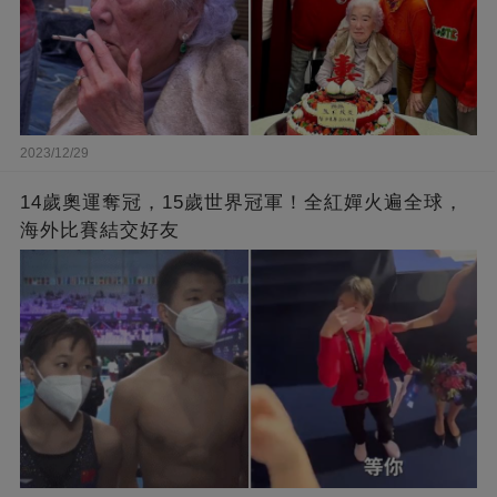
2023/12/29
14歲奧運奪冠，15歲世界冠軍！全紅嬋火遍全球，
海外比賽結交好友