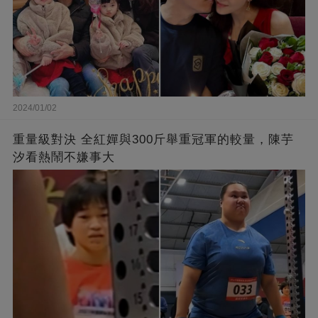
2024/01/02
重量級對決 全紅嬋與300斤舉重冠軍的較量，陳芋
汐看熱鬧不嫌事大