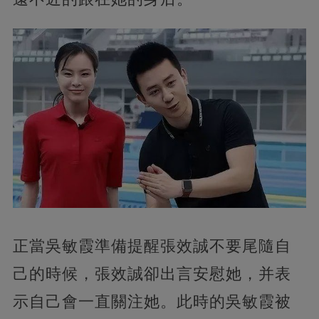
正當吳敏霞準備提醒張效誠不要尾隨自
己的時候，張效誠卻出言安慰她，并表
示自己會一直關注她。此時的吳敏霞被