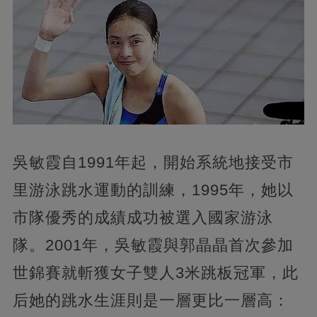
吳敏霞自1991年起，開始系統地接受市
里游泳跳水運動的訓練，1995年，她以
市隊優秀的成績成功被選入國家游泳
隊。2001年，吳敏霞與郭晶晶首次參加
世錦賽就斬獲女子雙人3米跳板冠軍，此
后她的跳水生涯則是一層更比一層高：