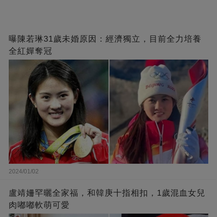
曝陳若琳31歲未婚原因：經濟獨立，目前全力培養
全紅嬋奪冠
2024/01/02
盧靖姍罕曬全家福，和韓庚十指相扣，1歲混血女兒
肉嘟嘟軟萌可愛