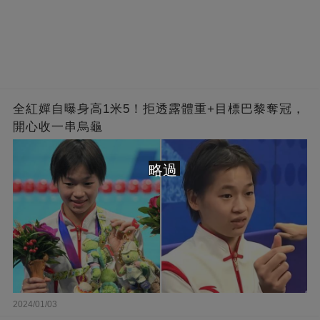
全紅嬋自曝身高1米5！拒透露體重+目標巴黎奪冠，
開心收一串烏龜
略過
2024/01/03