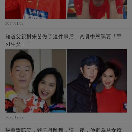
2024/01/02
知道父親對朱茵做了這件事后，黃貫中怒罵要「手
刃生父」！
2023/12/29
張藝謀陪笑，甄子丹跳舞，這一夜，他們為兒女擠