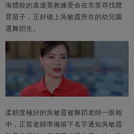
海體校的袁連英教練受命在市里尋找體
育苗子，正好碰上吳敏霞所在的幼兒園
選舞蹈生。
柔韌度極好的吳敏霞被舞蹈老師一眼相
中，正當老師準備留下名字通知吳敏霞