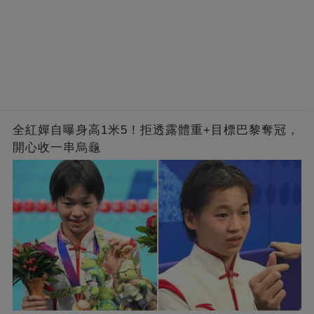
全紅嬋自曝身高1米5！拒透露體重+目標巴黎奪冠，
開心收一串烏龜