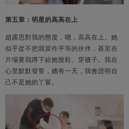
第五章：明星的高高在上
趙露思對我的態度，嗯，高高在上。她
似乎從不把我當作平等的伙伴，甚至在
片場要我蹲下給她脫鞋、穿襪子。我在
心里默默發誓，總有一天，我會證明自
己不是她的丫鬟。