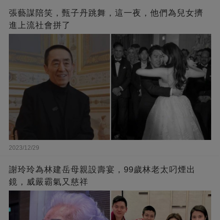
張藝謀陪笑，甄子丹跳舞，這一夜，他們為兒女擠
進上流社會拼了
2023/12/29
謝玲玲為林建岳母親設壽宴，99歲林老太叼煙出
鏡，威嚴霸氣又慈祥