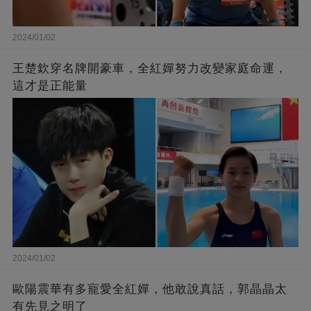
2024/01/02
王楚欽穿名牌開豪車，全紅嬋努力改變家庭命運，
這才是正能量
2024/01/02
歐陽震華有多寵愛全紅嬋，他敢說真話，郭晶晶太
有先見之明了