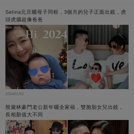
Selina元旦曬母子同框，3個月的兒子正面出鏡，虎
頭虎腦超像爸爸
2024/01/02
熊黛林豪門老公新年曬全家福，雙胞胎女兒出鏡，
長相顏值大不同