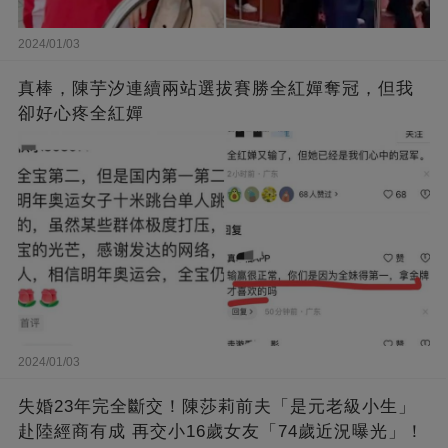
2024/01/03
真棒，陳芋汐連續兩站選拔賽勝全紅嬋奪冠，但我
卻好心疼全紅嬋
2024/01/03
失婚23年完全斷交！陳莎莉前夫「是元老級小生」
赴陸經商有成 再交小16歲女友「74歲近況曝光」！