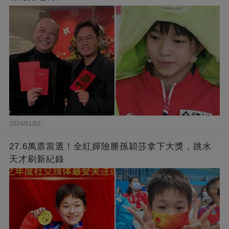
2024/01/02
27.6萬票當選！全紅嬋險勝孫穎莎拿下大獎，跳水
天才刷新紀錄