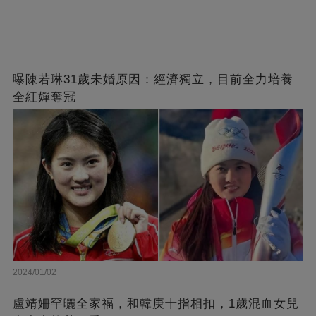
曝陳若琳31歲未婚原因：經濟獨立，目前全力培養
全紅嬋奪冠
2024/01/02
盧靖姍罕曬全家福，和韓庚十指相扣，1歲混血女兒