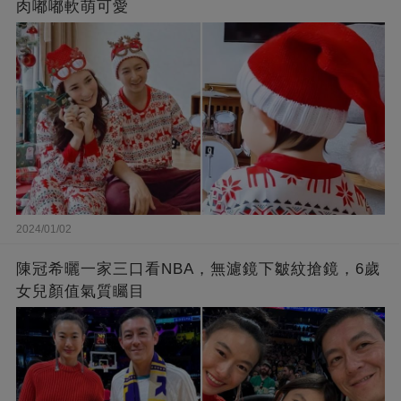
肉嘟嘟軟萌可愛
2024/01/02
陳冠希曬一家三口看NBA，無濾鏡下皺紋搶鏡，6歲
女兒顏值氣質矚目