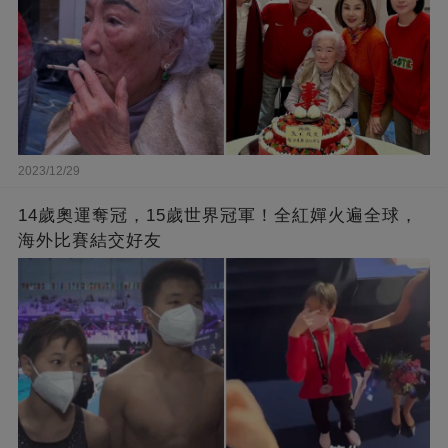
2023/12/29
14歲奧運奪冠，15歲世界冠軍！全紅嬋火遍全球，
海外比賽結交好友