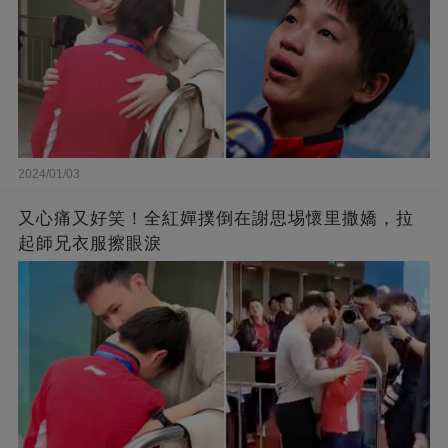
2024/01/03
又心痛又好笑！全紅嬋撲倒在謝思埸懷里撒嬌，拉
起師兄衣服擦眼淚