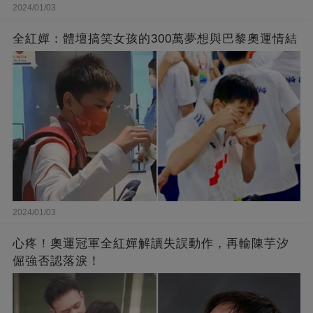
2024/01/03
全紅嬋：體壇搞笑女孩的300萬夢想與巴黎奧運情結
2024/01/03
心疼！奧運冠軍全紅嬋解讀失誤動作，再輸陳芋汐
倔強否認落淚！