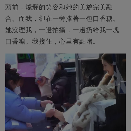
頭前，燦爛的笑容和她的美貌完美融
合。而我，卻在一旁捧著一包口香糖。
她沒理我，一邊拍攝，一邊扔給我一塊
口香糖。我接住，心里有點堵。