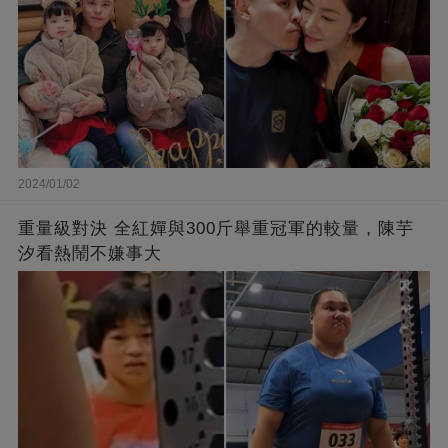
2024/01/02
重量級對決 全紅嬋與300斤舉重冠軍的較量，陳芋
汐看熱鬧不嫌事大