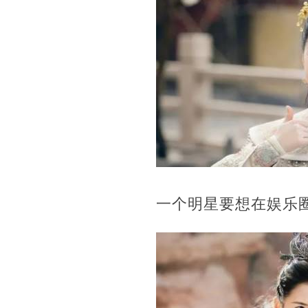
一个明星要想在娱乐