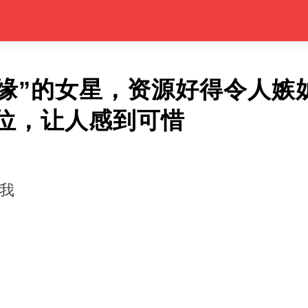
众缘”的女星，资源好得令人嫉
位，让人感到可惜
我