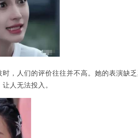
技时，人们的评价往往并不高。她的表演缺乏
，让人无法投入。