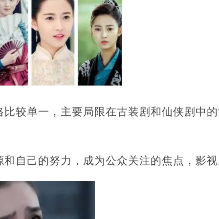
格比较单一，主要局限在古装剧和仙侠剧中的
源和自己的努力，成为公众关注的焦点，影视