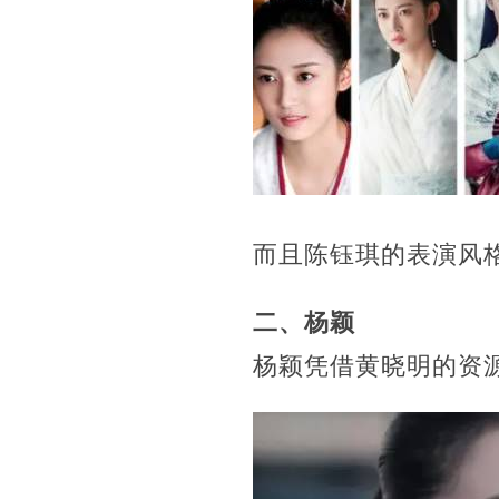
而且陈钰琪的表演风
二、杨颖
杨颖凭借黄晓明的资