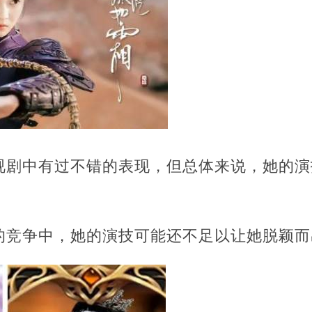
视剧中有过不错的表现，但总体来说，她的演
的竞争中，她的演技可能还不足以让她脱颖而