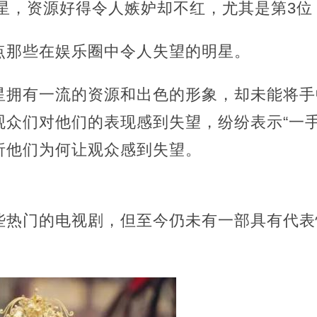
女星，资源好得令人嫉妒却不红，尤其是第3
点那些在娱乐圈中令人失望的明星。
星拥有一流的资源和出色的形象，却未能将手
观众们对他们的表现感到失望，
纷纷表示“一
析他们为何让观众感到失望。
些热门的电视剧，但至今仍未有一部具有代表