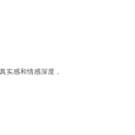
真实感和情感深度，