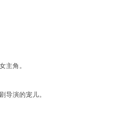
女主角。
剧导演的宠儿。