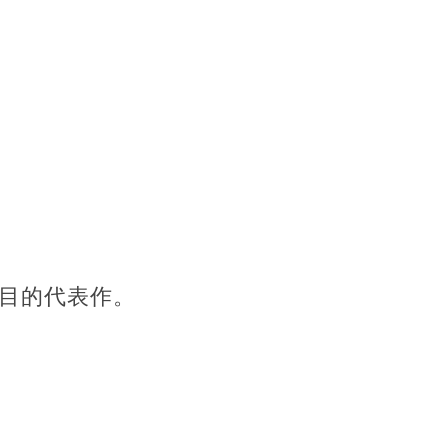
目的代表作。