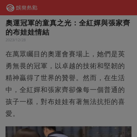
奧運冠軍的童真之光：全紅嬋與張家齊
的布娃娃情結
2023/12/28
在萬眾矚目的奧運會賽場上，她們是英
勇無畏的冠軍，以卓越的技術和堅韌的
精神贏得了世界的贊譽。然而，在生活
中，全紅嬋和張家齊卻像每一個普通的
孩子一樣，對布娃娃有著無法抗拒的喜
愛。