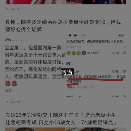
2024/01/03
真棒，陳芋汐連續兩站選拔賽勝全紅嬋奪冠，但我
卻好心疼全紅嬋
略過
2024/01/03
失婚23年完全斷交！陳莎莉前夫「是元老級小生」
赴陸經商有成 再交小16歲女友「74歲近況曝光」！