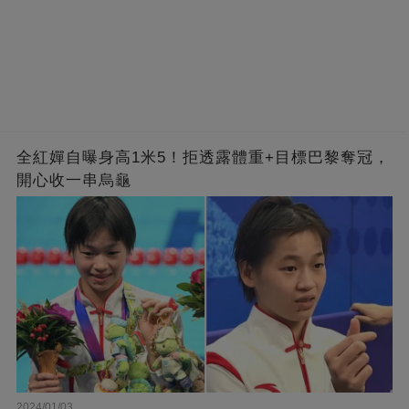
全紅嬋自曝身高1米5！拒透露體重+目標巴黎奪冠，
開心收一串烏龜
2024/01/03