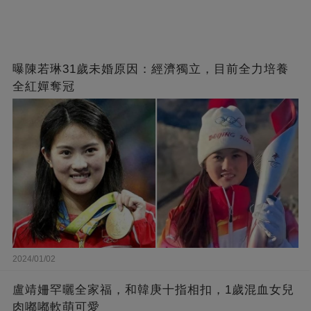
曝陳若琳31歲未婚原因：經濟獨立，目前全力培養
全紅嬋奪冠
2024/01/02
盧靖姍罕曬全家福，和韓庚十指相扣，1歲混血女兒
肉嘟嘟軟萌可愛