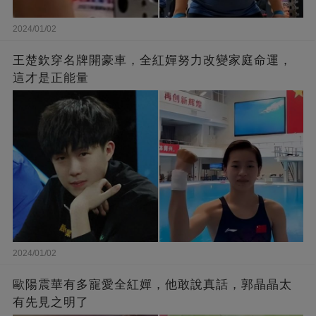
2024/01/02
王楚欽穿名牌開豪車，全紅嬋努力改變家庭命運，
這才是正能量
2024/01/02
歐陽震華有多寵愛全紅嬋，他敢說真話，郭晶晶太
有先見之明了