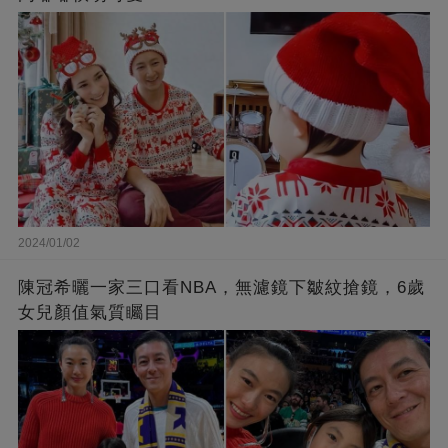
2024/01/02
陳冠希曬一家三口看NBA，無濾鏡下皺紋搶鏡，6歲
女兒顏值氣質矚目