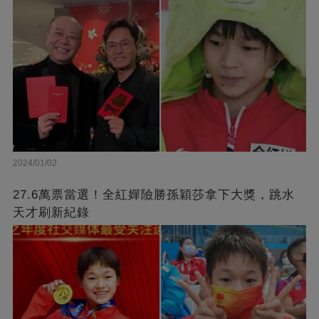
2024/01/02
27.6萬票當選！全紅嬋險勝孫穎莎拿下大獎，跳水
天才刷新紀錄