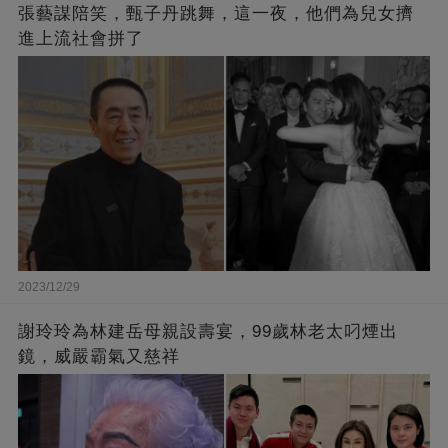
張藝謀陪笑，甄子丹跳舞，這一夜，他們為兒女擠
進上流社會拼了
2023/12/29
謝玲玲為林建岳母親設壽宴，99歲林老太叼煙出
鏡，威嚴霸氣又慈祥