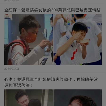
全紅嬋：體壇搞笑女孩的300萬夢想與巴黎奧運情結
2024/01/03
心疼！奧運冠軍全紅嬋解讀失誤動作，再輸陳芋汐
倔強否認落淚！