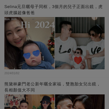
Selina元旦曬母子同框，3個月的兒子正面出鏡，虎
頭虎腦超像爸爸
2024/01/02
熊黛林豪門老公新年曬全家福，雙胞胎女兒出鏡，
長相顏值大不同