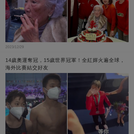
2023/12/29
14歲奧運奪冠，15歲世界冠軍！全紅嬋火遍全球，
海外比賽結交好友