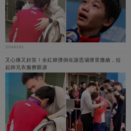
2024/01/03
又心痛又好笑！全紅嬋撲倒在謝思埸懷里撒嬌，拉
起師兄衣服擦眼淚