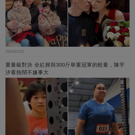
2024/01/02
重量級對決 全紅嬋與300斤舉重冠軍的較量，陳芋
汐看熱鬧不嫌事大