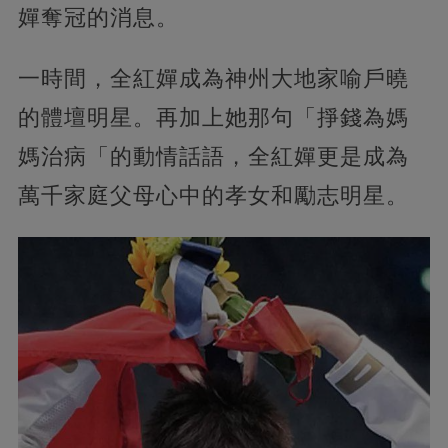
嬋奪冠的消息。
一時間，全紅嬋成為神州大地家喻戶曉
的體壇明星。再加上她那句「掙錢為媽
媽治病「的動情話語，全紅嬋更是成為
萬千家庭父母心中的孝女和勵志明星。