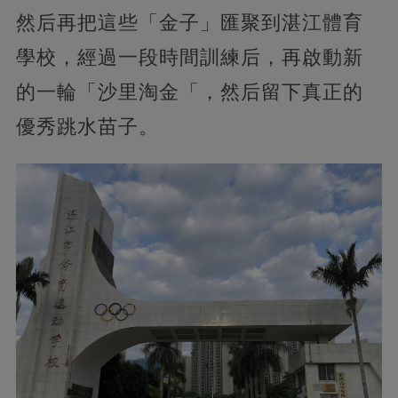
然后再把這些「金子」匯聚到湛江體育
學校，經過一段時間訓練后，再啟動新
的一輪「沙里淘金「，然后留下真正的
優秀跳水苗子。