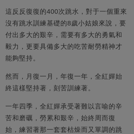
這反反復復的400次跳水，對于一個重來
沒有跳水訓練基礎的8歲小姑娘來說，要
付出多大的艱辛，需要有多大的勇氣和
毅力，更要具備多大的吃苦耐勞精神才
能夠堅持。
然而，月復一月，年復一年，全紅嬋始
終這樣堅持著，刻苦訓練著。
一年四季，全紅嬋承受著難以言喻的辛
苦和磨礪，勞累和艱辛，始終周而復
始，練習著那一套套枯燥而又單調的跳