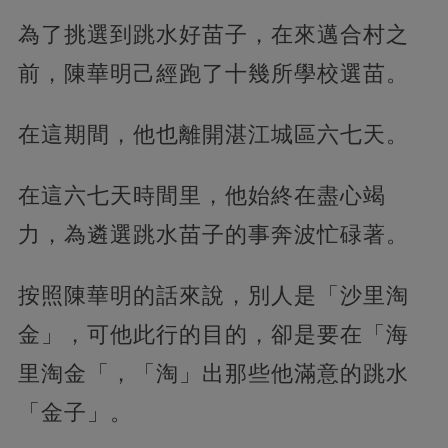
為了挑選到跳水好苗子，在來邁合村之
前，陳華明己經跑了十幾所學校選苗。
在這期間，他也離開湛江城區六七天。
在這六七天時間里，他始終在盡心竭
力，為遴選跳水苗子的事奔波忙碌著。
按照陳華明的話來說，別人是「沙里淘
金」，可他此行的目的，卻是要在「海
里淘金「，「淘」出那些他滿意的跳水
「金子」。