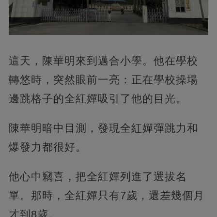
這天，陳華明來到邁合小學。他在學校
轉悠時，突然眼前一亮：正在學校操場
邊跳格子的全紅嬋吸引了他的目光。
陳華明暗中目測，發現全紅嬋彈跳力和
爆發力都很好。
他心中竊喜，把全紅嬋列進了選拔名
單。那時，全紅嬋只有7歲，還差幾個月
才到8歲。