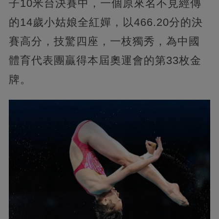
子10米台決賽中，一個原來名不見經傳
的14歲小姑娘全紅嬋，以466.20分的決
賽高分，技驚四座，一枝獨秀，為中國
體育代表團贏得本屆奧運會的第33枚金
牌。