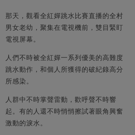
那天，觀看全紅嬋跳水比賽直播的全村
男女老幼，聚集在電視機前，雙目緊盯
電視屏幕。
人們不時被全紅嬋一系列優美的高難度
跳水動作，和個人所獲得的破紀錄高分
所感染。
人群中不時掌聲雷動，歡呼聲不時響
起。有的人還不時悄悄擦試著眼角興奮
激動的淚水。