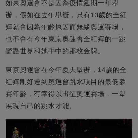
如果奧運會不是因為疫情延期一年舉
辦，假如在去年舉辦，只有13歲的全紅
嬋就會因為年齡原因而無緣奧運賽場，
也不會有今年東京奧運會全紅嬋的一跳
驚艷世界和她手中的那枚金牌。
東京奧運會在今年夏天舉辦，14歲的全
紅嬋剛好達到奧運會跳水項目的最低參
賽年齡，有幸得以出征奧運賽場，一舉
展現自己的跳水才能。