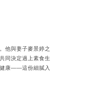
。他與妻子麥景婷之
共同決定過上素食生
健康——這份細膩入