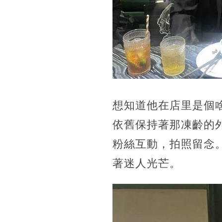
想知道他在店里是個
依舊保持著那凍齡的
粉絲互動，拍照留念
著迷人光芒。