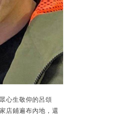
眾心生敬仰的呂頌
家店鋪遍布內地，還