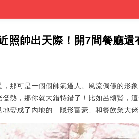
星近照帥出天際！開7間餐廳還
星，那可是一個個帥氣逼人、風流倜儻的形象
光發熱，那你就大錯特錯了！比如呂頌賢，這
息地變成了內地的「隱形富豪」和餐飲業大佬