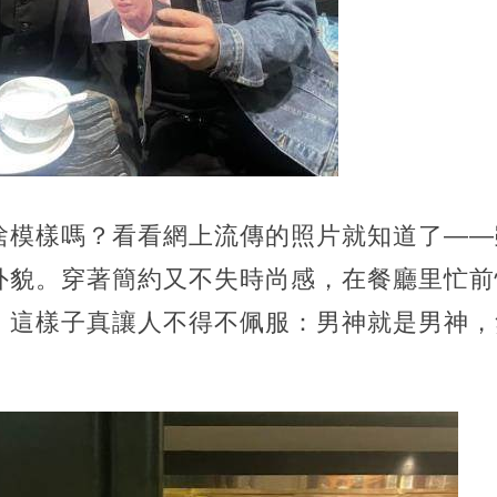
啥模樣嗎？看看網上流傳的照片就知道了——
外貌。穿著簡約又不失時尚感，在餐廳里忙前
。這樣子真讓人不得不佩服：男神就是男神，