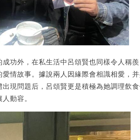
的成功外，在私生活中呂頌賢也同樣令人稱羨
的愛情故事。據說兩人因緣際會相識相愛，并
體出現問題后，呂頌賢更是積極為她調理飲食
讓人動容。