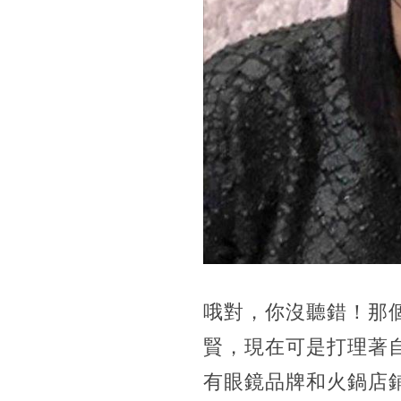
哦對，
你沒聽錯！那
賢，現在可是打理著
有眼鏡品牌和火鍋店