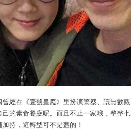
個曾經在《壹號皇庭》里扮演警察、讓無數觀
自己的素食餐廳呢。而且不止一家哦，整整七
鋪加持，
這轉型可不是蓋的！