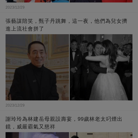
2023/12/29
張藝謀陪笑，甄子丹跳舞，這一夜，他們為兒女擠
進上流社會拼了
2023/12/29
謝玲玲為林建岳母親設壽宴，99歲林老太叼煙出
鏡，威嚴霸氣又慈祥