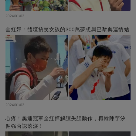
2024/01/03
全紅嬋：體壇搞笑女孩的300萬夢想與巴黎奧運情結
2024/01/03
心疼！奧運冠軍全紅嬋解讀失誤動作，再輸陳芋汐
倔強否認落淚！