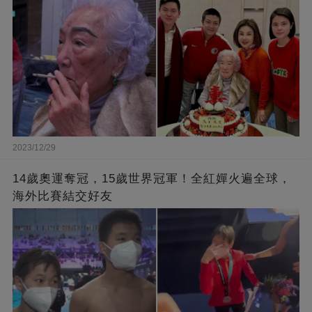
2023/12/29
14歲奧運奪冠，15歲世界冠軍！全紅嬋火遍全球，
海外比賽結交好友