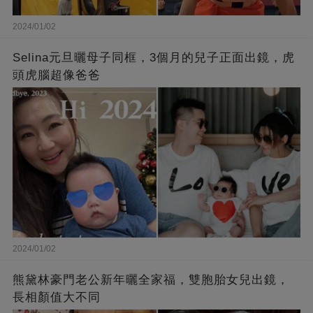
2024/01/02
Selina元旦曬母子同框，3個月的兒子正面出鏡，虎
頭虎腦超像爸爸
2024/01/02
熊黛林豪門老公新年曬全家福，雙胞胎女兒出鏡，
長相顏值大不同