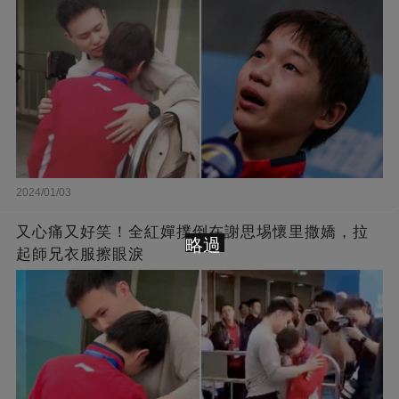
2024/01/03
又心痛又好笑！全紅嬋撲倒在謝思埸懷里撒嬌，拉
略過
起師兄衣服擦眼淚