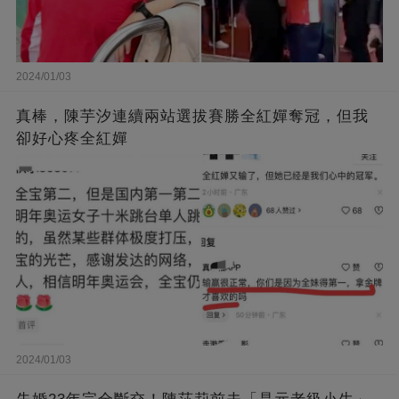
2024/01/03
真棒，陳芋汐連續兩站選拔賽勝全紅嬋奪冠，但我
卻好心疼全紅嬋
2024/01/03