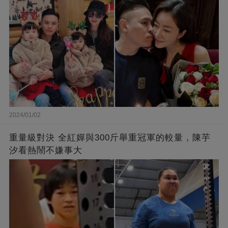
2024/01/02
重量級對決 全紅嬋與300斤舉重冠軍的較量，陳芋
汐看熱鬧不嫌事大