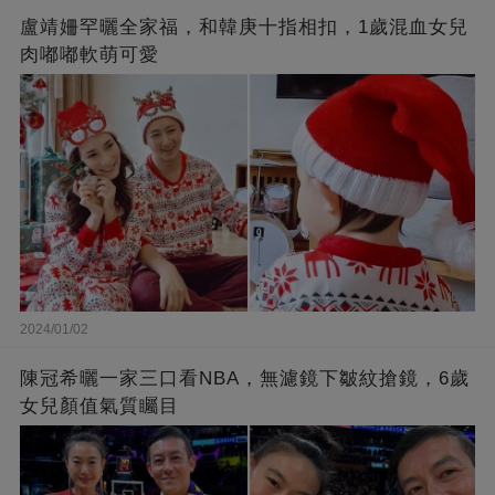
盧靖姍罕曬全家福，和韓庚十指相扣，1歲混血女兒
肉嘟嘟軟萌可愛
2024/01/02
陳冠希曬一家三口看NBA，無濾鏡下皺紋搶鏡，6歲
女兒顏值氣質矚目