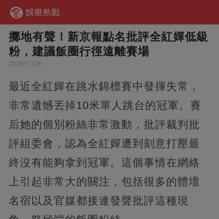
擲地有聲！新京報點名批評全紅嬋低級
粉，建議飯圈行徑遠離賽場
2023/11/28
最近全紅嬋在跳水錦標賽中發揮失常，
非常遺憾丟掉10米單人跳台的冠軍。賽
后她的個別粉絲非常激動，批評裁判批
評組委會，認為全紅嬋遭到刻意打壓最
終沒有能夠拿到冠軍。這個事情在網絡
上引起非常大的關注，包括很多的體壇
名宿以及官媒都接連發聲批評這種現