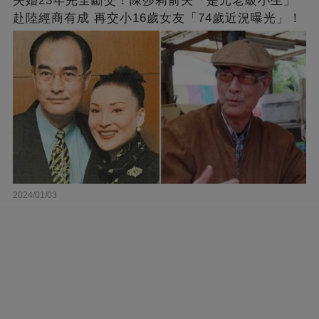
失婚23年完全斷交！陳莎莉前夫「是元老級小生」
赴陸經商有成 再交小16歲女友「74歲近況曝光」！
2024/01/03