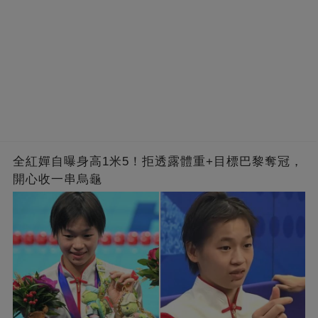
全紅嬋自曝身高1米5！拒透露體重+目標巴黎奪冠，
開心收一串烏龜