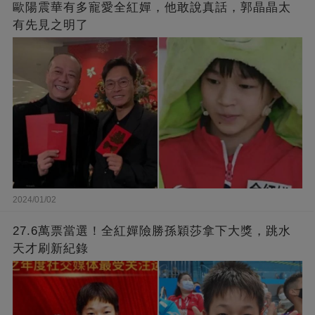
歐陽震華有多寵愛全紅嬋，他敢說真話，郭晶晶太
有先見之明了
2024/01/02
27.6萬票當選！全紅嬋險勝孫穎莎拿下大獎，跳水
天才刷新紀錄