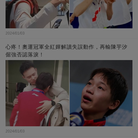
2024/01/03
心疼！奧運冠軍全紅嬋解讀失誤動作，再輸陳芋汐
倔強否認落淚！
2024/01/03