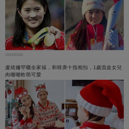
2024/01/02
盧靖姍罕曬全家福，和韓庚十指相扣，1歲混血女兒
肉嘟嘟軟萌可愛