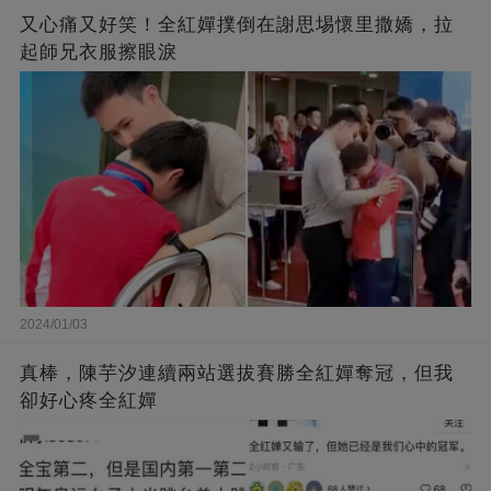
又心痛又好笑！全紅嬋撲倒在謝思埸懷里撒嬌，拉
起師兄衣服擦眼淚
2024/01/03
真棒，陳芋汐連續兩站選拔賽勝全紅嬋奪冠，但我
卻好心疼全紅嬋