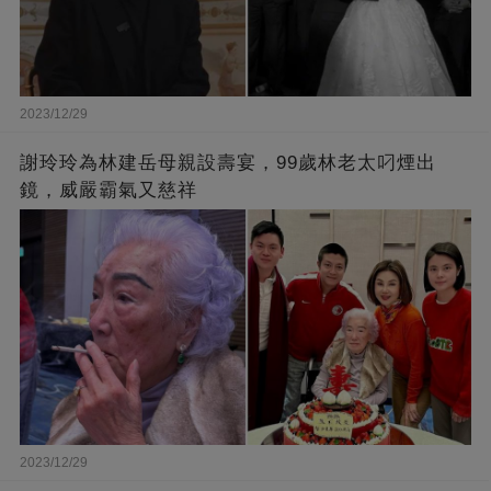
2023/12/29
謝玲玲為林建岳母親設壽宴，99歲林老太叼煙出
鏡，威嚴霸氣又慈祥
2023/12/29