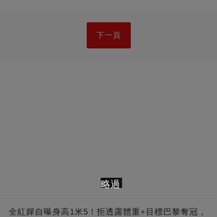
下一頁
略過
全紅嬋自曝身高1米5！拒透露體重+目標巴黎奪冠，