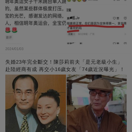
2024/01/03
失婚23年完全斷交！陳莎莉前夫「是元老級小生」
赴陸經商有成 再交小16歲女友「74歲近況曝光」！