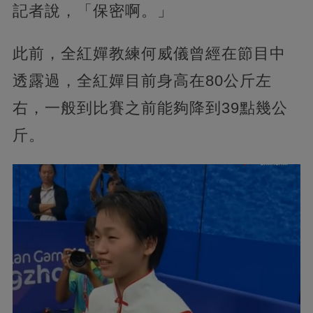
記者說，「保密啊。」
此前，全紅嬋教練何威儀曾經在節目中
透露過，全紅嬋目前身高在80公斤左
右，一般到比賽之前能夠降到39點幾公
斤。