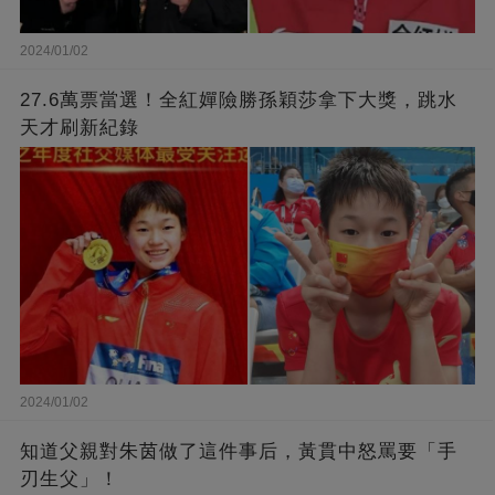
2024/01/02
27.6萬票當選！全紅嬋險勝孫穎莎拿下大獎，跳水
天才刷新紀錄
2024/01/02
知道父親對朱茵做了這件事后，黃貫中怒罵要「手
刃生父」！