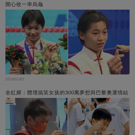
開心收一串烏龜
2024/01/03
全紅嬋：體壇搞笑女孩的300萬夢想與巴黎奧運情結