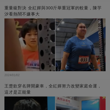
重量級對決 全紅嬋與300斤舉重冠軍的較量，陳芋
汐看熱鬧不嫌事大
2024/01/02
王楚欽穿名牌開豪車，全紅嬋努力改變家庭命運，
這才是正能量