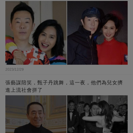
2023/12/29
張藝謀陪笑，甄子丹跳舞，這一夜，他們為兒女擠
進上流社會拼了