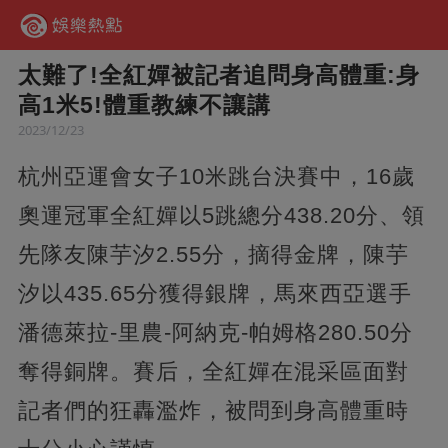
太難了!全紅嬋被記者追問身高體重:身
高1米5!體重教練不讓講
2023/12/23
杭州亞運會女子10米跳台決賽中，16歲
奧運冠軍全紅嬋以5跳總分438.20分、領
先隊友陳芋汐2.55分，摘得金牌，陳芋
汐以435.65分獲得銀牌，馬來西亞選手
潘德萊拉-里農-阿納克-帕姆格280.50分
奪得銅牌。賽后，全紅嬋在混采區面對
記者們的狂轟濫炸，被問到身高體重時