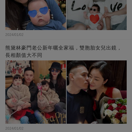
2024/01/02
熊黛林豪門老公新年曬全家福，雙胞胎女兒出鏡，
長相顏值大不同
2024/01/02