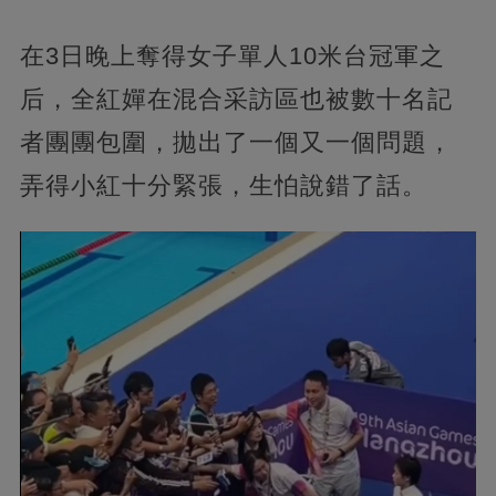
在3日晚上奪得女子單人10米台冠軍之
后，全紅嬋在混合采訪區也被數十名記
者團團包圍，拋出了一個又一個問題，
弄得小紅十分緊張，生怕說錯了話。