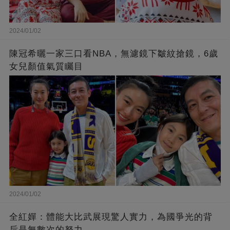
2024/01/02
陳冠希曬一家三口看NBA，無濾鏡下皺紋搶鏡，6歲
女兒顏值氣質矚目
2024/01/02
全紅嬋：體能大比武展現驚人實力，為國爭光的背
后是無數次的努力