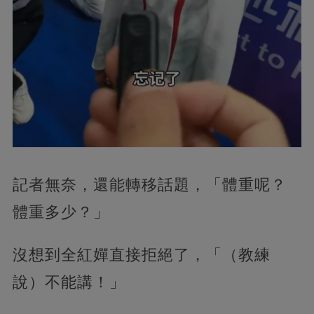
記者無奈，還能轉移話題，「體重呢？
體重多少？」
沒想到全紅嬋直接拒絕了，「（教練
說）不能講！」