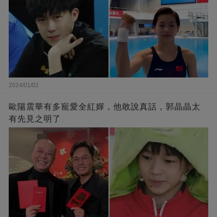
2024/01/02
歐陽震華有多寵愛全紅嬋，他敢說真話，郭晶晶太
有先見之明了