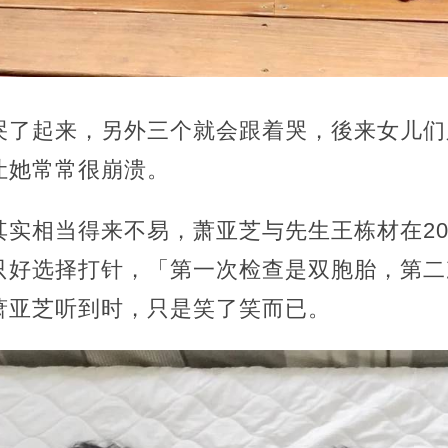
哭了起来，另外三个就会跟着哭，後来女儿们
让她常常很崩溃。
实相当得来不易，萧亚芝与先生王栋材在20
只好选择打针，「第一次检查是双胞胎，第二
萧亚芝听到时，只是笑了笑而已。