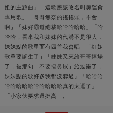
姐的主題曲」「這歌應該改名叫奧運會
專用歌」
「哥哥無奈的搖搖頭，不會
啊」「妹好霸道總裁哈哈哈哈哈」「哈
哈哈，看來我和妹妹的代溝不是很大，
妹妹點的歌里面有四首我會唱」「紅姐
歌單要誕生了」「妹妹又來給哥哥捧場
了，被那句「不要摳鼻屎」給逗樂了，
妹妹點的歌好多我都沒聽過」「哈哈哈
哈哈哈哈哈哈哈哈哈哈真的太逗了」
「小家伙要求還挺高」。