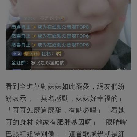
看到全進華對妹妹如此寵愛，
網友們紛
紛表示，「莫名感動，妹妹好幸福的」
「哥哥怎麼這麼寵，有點必唱」「看她
哥的身材 她家有肥胖基因啊」「眼睛嘴
巴跟紅姐特別像」「這首歌感覺就是紅