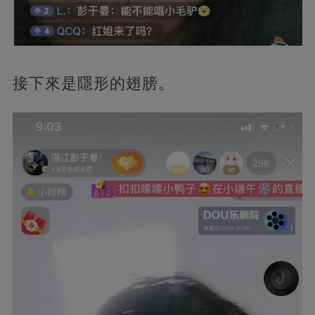
接下來是隱形的翅膀。