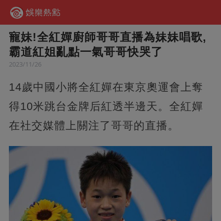
寵妹!全紅嬋廚師哥哥直播為妹妹唱歌,
霸道紅姐亂點一氣哥哥快哭了
2023/11/26
14歲中國小將全紅嬋在東京奧運會上奪
得10米跳台金牌后紅透半邊天。全紅嬋
在社交媒體上關注了哥哥的直播。