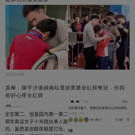
2024/01/03
真棒，陳芋汐連續兩站選拔賽勝全紅嬋奪冠，但我
卻好心疼全紅嬋