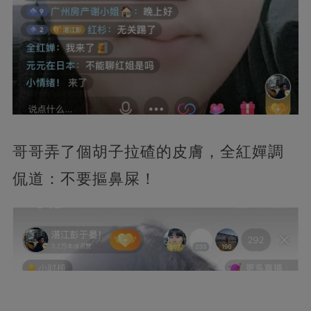
哥哥弄了個胡子拉碴的皮膚，全紅嬋調
侃道：不要摳鼻屎！