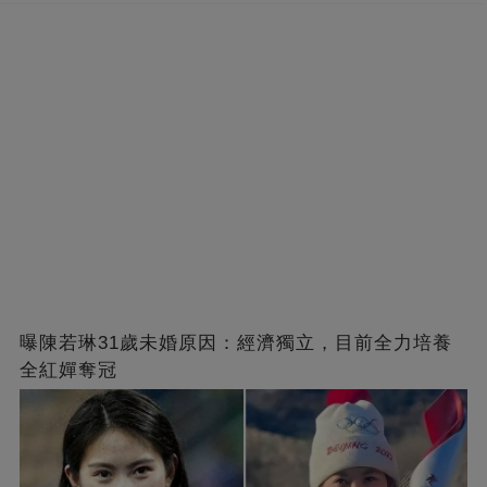
曝陳若琳31歲未婚原因：經濟獨立，目前全力培養
全紅嬋奪冠