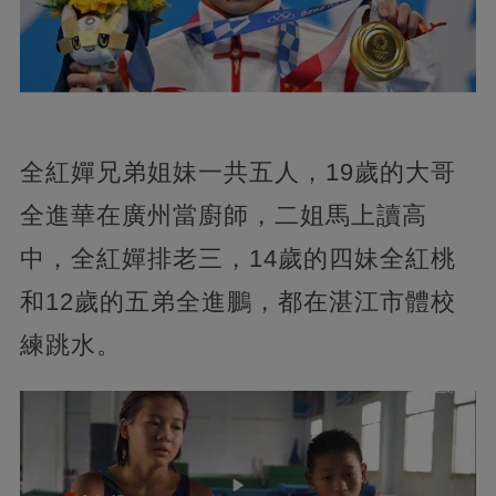
全紅嬋兄弟姐妹一共五人，19歲的大哥
全進華在廣州當廚師，二姐馬上讀高
中，全紅嬋排老三，14歲的四妹全紅桃
和12歲的五弟全進鵬，都在湛江市體校
練跳水。