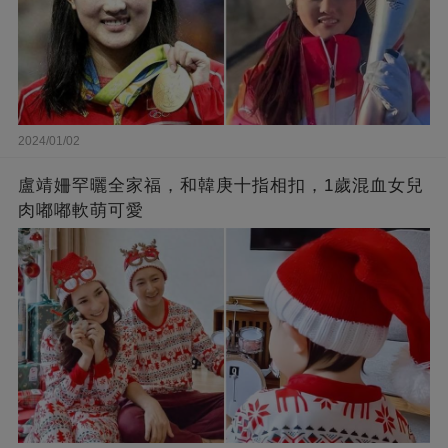
2024/01/02
盧靖姍罕曬全家福，和韓庚十指相扣，1歲混血女兒
肉嘟嘟軟萌可愛