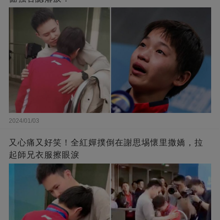
2024/01/03
又心痛又好笑！全紅嬋撲倒在謝思埸懷里撒嬌，拉
起師兄衣服擦眼淚