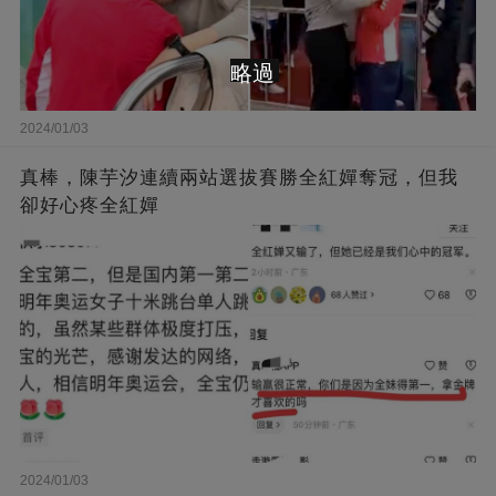
略過
2024/01/03
真棒，陳芋汐連續兩站選拔賽勝全紅嬋奪冠，但我
卻好心疼全紅嬋
2024/01/03