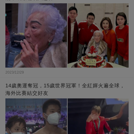
2023/12/29
14歲奧運奪冠，15歲世界冠軍！全紅嬋火遍全球，
海外比賽結交好友