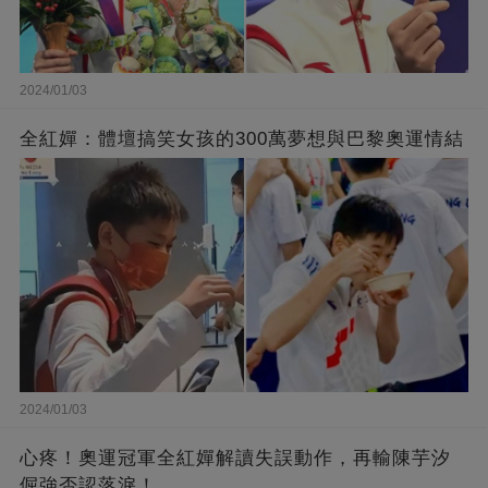
2024/01/03
全紅嬋：體壇搞笑女孩的300萬夢想與巴黎奧運情結
2024/01/03
心疼！奧運冠軍全紅嬋解讀失誤動作，再輸陳芋汐
倔強否認落淚！