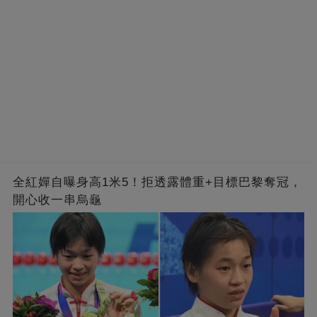
全紅嬋自曝身高1米5！拒透露體重+目標巴黎奪冠，
開心收一串烏龜