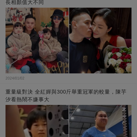
長相顏值大不同
2024/01/02
重量級對決 全紅嬋與300斤舉重冠軍的較量，陳芋
汐看熱鬧不嫌事大