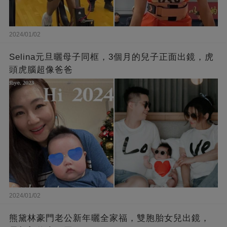
2024/01/02
Selina元旦曬母子同框，3個月的兒子正面出鏡，虎
頭虎腦超像爸爸
2024/01/02
熊黛林豪門老公新年曬全家福，雙胞胎女兒出鏡，