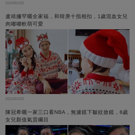
2024/01/02
盧靖姍罕曬全家福，和韓庚十指相扣，1歲混血女兒
肉嘟嘟軟萌可愛
2024/01/02
陳冠希曬一家三口看NBA，無濾鏡下皺紋搶鏡，6歲
女兒顏值氣質矚目