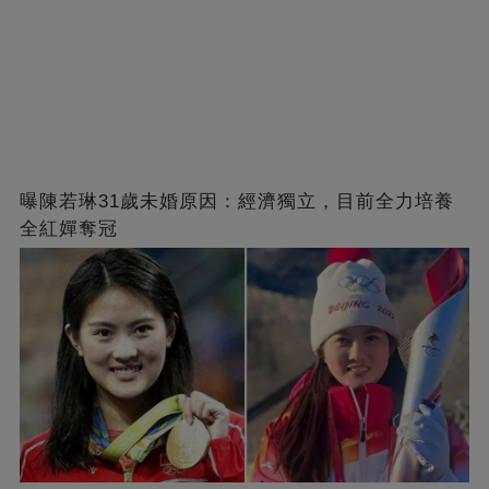
曝陳若琳31歲未婚原因：經濟獨立，目前全力培養
全紅嬋奪冠