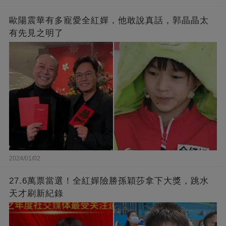
歐陽震華有多寵愛全紅嬋，他敢說真話，郭晶晶太
有先見之明了
2024/01/02
27.6萬票當選！全紅嬋險勝孫穎莎拿下大獎，跳水
天才刷新紀錄