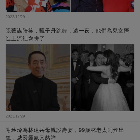
2023/12/29
張藝謀陪笑，甄子丹跳舞，這一夜，他們為兒女擠
進上流社會拼了
2023/12/29
謝玲玲為林建岳母親設壽宴，99歲林老太叼煙出
鏡，威嚴霸氣又慈祥