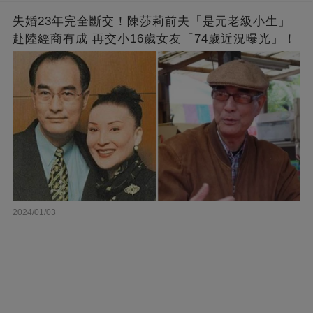
失婚23年完全斷交！陳莎莉前夫「是元老級小生」
赴陸經商有成 再交小16歲女友「74歲近況曝光」！
2024/01/03